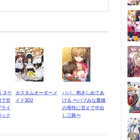
 ヌケ
カスタムオーダーメ
パパ、抱きしめてあ
棲で甘
イド3D2
げる 〜バブみな愛娘
ブライ
の母性に甘えて中出
パック
し三昧〜