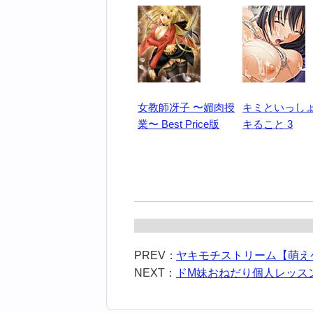
女教師冴子 〜媚肉授
キミといっし
業〜 Best Price版
キること 3
PREV：
ヤキモチストリーム【萌えゲ
NEXT：
ドM妹おねだり個人レッスン