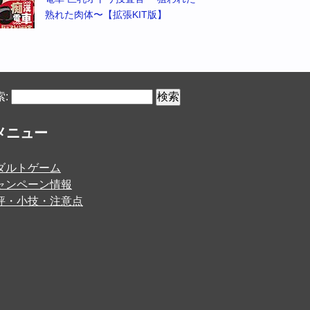
熟れた肉体〜【拡張KIT版】
:
メニュー
ダルトゲーム
ャンペーン情報
評・小技・注意点