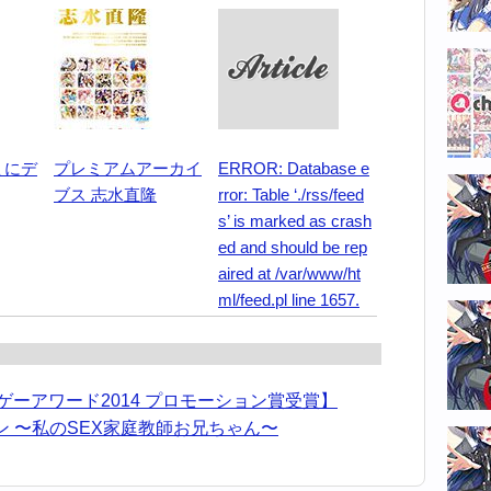
ょにデ
プレミアムアーカイ
ERROR: Database e
ブス 志水直隆
rror: Table ‘./rss/feed
s’ is marked as crash
ed and should be rep
aired at /var/www/ht
ml/feed.pl line 1657.
ーアワード2014 プロモーション賞受賞】
 〜私のSEX家庭教師お兄ちゃん〜