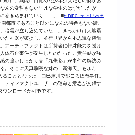
の影に、異能に目覚めた少年少女たちの姿があ
なんの変哲もない平凡な学生のはずだったが。
に巻き込まれていく……。□■
9-nine- そらいろそ
学園都市であること以外になんの特色もない街。
、暗雲が立ち込めていた…。きっかけは大地震
いた神器が破損し、並行世界から不思議な装飾
。アーティファクトは所持者に特殊能力を授け
人体石化事件が発生したのだった。責任感が強
感の強いしっかり者「九條都」が事件の解決の
る。そこに天真爛漫な妹の「新海天」も加わ
めることとなった。白巳津川で起こる怪奇事件。
ーティファクトユーザーの運命と意思が交錯す
ダウンロードが可能です。