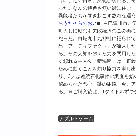
けに、翔の日常に変化が訪れる。そ
った。なんの特色も無い街に住む、
異能者たちが巻き起こす数奇な運命
らうたそらのおと
■□白巳津川市。
町興しに励むも失敗続きのこの街に
だった。白蛇九十九神社に祀られて
品「アーティファクト」が流入した
る。その人知を超えた力を悪用した
く頼れる主人公「新海翔」は、正義
ために動くことを知り協力を申し出
り、3人は連続石化事件の調査を始
秘められた恋心。謎の組織。今、ア
る。※ご購入後は、1タイトルずつ
アダルトゲーム