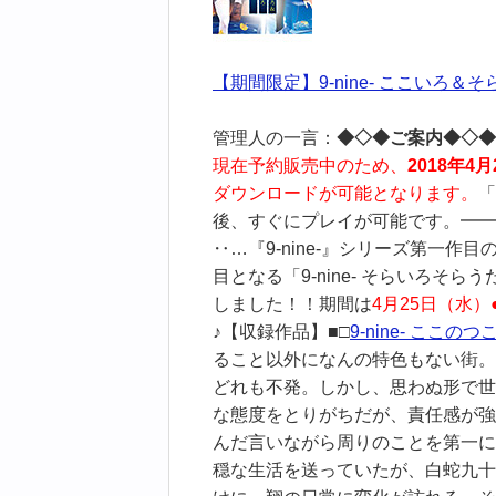
【期間限定】9-nine- ここいろ＆
管理人の一言：
◆◇◆ご案内◆◇◆
現在予約販売中のため、
2018年4月
ダウンロードが可能となります。
「
後、すぐにプレイが可能です。━━
‥…『9-nine-』シリーズ第一作目
目となる「9-nine- そらいろ
しました！！期間は
4月25日（水）●
♪【収録作品】■□
9-nine- ここ
ること以外になんの特色もない街。
どれも不発。しかし、思わぬ形で世
な態度をとりがちだが、責任感が強
んだ言いながら周りのことを第一に
穏な生活を送っていたが、白蛇九十