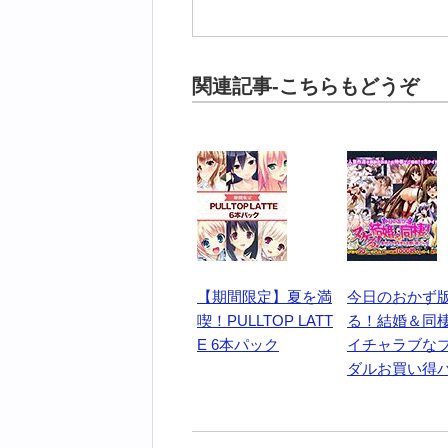
関連記事-こちらもどうぞ
【期間限定】夏を満
今日のおかず版
喫！PULLTOP LATT
る！結婚＆同
E 6本パック
イチャラブな
ダルお買い得