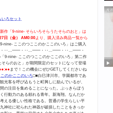
そらいろセット
新作「9-nine- そらいろそらうたそらのおと」は
27日（金） AM0:00
より、購入済み商品一覧から
9-nine- ここのつここのかここのいろ」はご購入
・‥…━━・‥…━━・‥…━━・‥…━━・
の「9-nine- ここのつここのかここのいろ」第二作
そらうたそらのおと」が期間限定のセットになって登場
●:●●
まで！この機会にぜひGETしてくださいね
のつここのかここのいろ
□■白巳津川市。学園都市であ
観光客を呼び込もうと町興しに励んでいるが、
間の注目を集めることになった。ぶっきらぼう
く行動力のある頼れる青年。新海翔。なんだか
考える優しい性格である。普通の学生らしい平
九神社に祀られた神器が破損したことをきっか