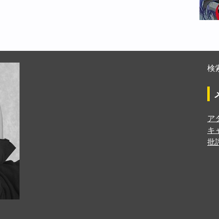
検索
ア
キ
批