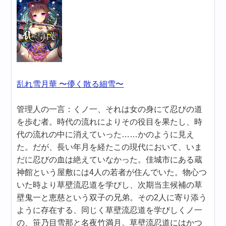
乱れ雪月華 〜儚く散る細雪〜
管理人の一言：くノ一、それは女の身にて忍びの道
を歩む者。時代の流れによりその役目を果たし、時
代の流れの中に消えていった……かのように見え
た。だが、長い年月を経たこの現代において、いま
だに忍びの血は絶えていなかった。佳城市にある蔵
神館という屋敷には4人の若者が住んでいた。物心つ
いた時より草壁流忍道を学びし、次期当主候補の草
壁鬼一と恵慈という双子の兄弟。その2人に寄り添う
ように存在する、同じく草壁流忍道を学びしくノ一
の、笹乃目雪那と名夜竹満月。草壁流忍道にはかつ