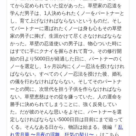
てから定められていた掟があった。草壁家の忍道を
学んだ男子は、1人決められたくノ一をパートナーと
し、育て上げなければならないというものだ。そし
てパートナーに選ばれたくノ一は身も心もその草壁
家の男子に捧げ、生涯かけて尽くさなければならな
かった。草壁の忍道使いの男子は、物心ついた時に
はすでに手にクナイを握らされて育つ。その修行開
始の日より5000日が経過した日に、パートナーのく
ノ一を選定し、1ヶ月以内にくノ一忍法を授けなけれ
ばならない。すべてのくノ一忍法を授けた後、婚礼
の儀を行わなければならない。そしてそのパートナ
ーとの間に、次世代を担う子供を作らなければなら
ない。草壁恵慈はその掟を嫌っていた。人の運命を
勝手に決められてしまうことに、強く反発してい
た。だが彼のそんな思いをよそに、パートナーを選
定しなければならない5000日目は目前にまで迫って
くる。そんなある日から、物語は始まる。後編『
乱
れ雪月華 〜月夜の淫舞、狂気の契り〜
』はこちら