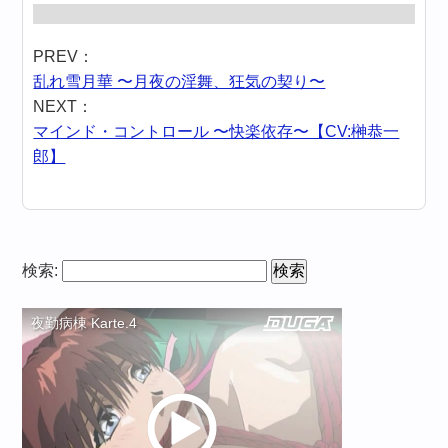
PREV：
乱れ雪月華 〜月夜の淫舞、狂気の契り〜
NEXT：
マインド・コントロール 〜快楽依存〜【CV:榊恭一
郎】
検索: