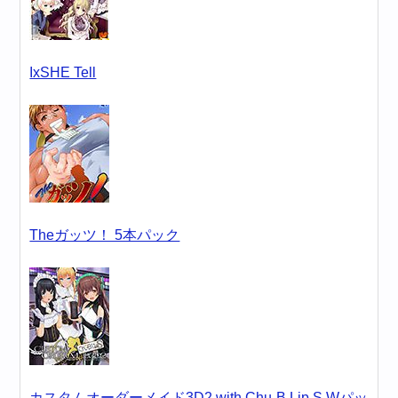
IxSHE Tell
Theガッツ！ 5本パック
カスタムオーダーメイド3D2 with Chu-B Lip S Wパッ