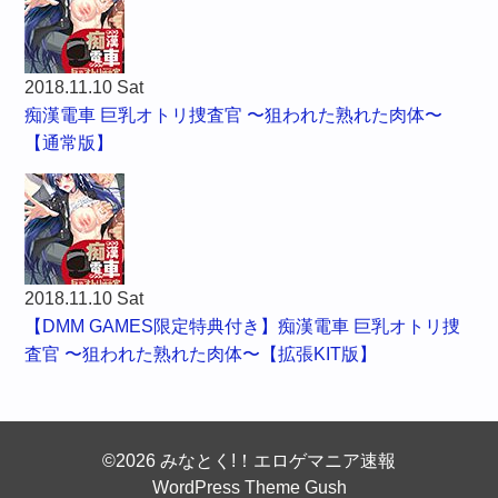
2018.11.10 Sat
痴漢電車 巨乳オトリ捜査官 〜狙われた熟れた肉体〜
【通常版】
2018.11.10 Sat
【DMM GAMES限定特典付き】痴漢電車 巨乳オトリ捜
査官 〜狙われた熟れた肉体〜【拡張KIT版】
©2026 みなとく!！エロゲマニア速報
WordPress Theme Gush