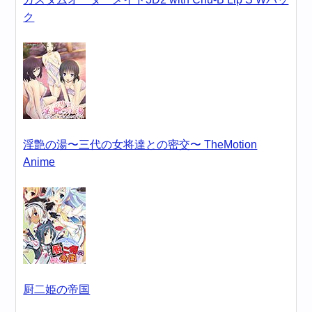
ク
淫艶の湯〜三代の女将達との密交〜 TheMotion
Anime
厨二姫の帝国