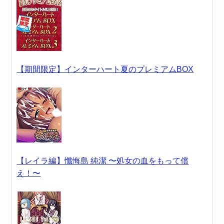
【期間限定】インターハート夏のプレミアムBOX
【レイラ編】懺悔島 純潔 〜処女の血をもって償
え！〜