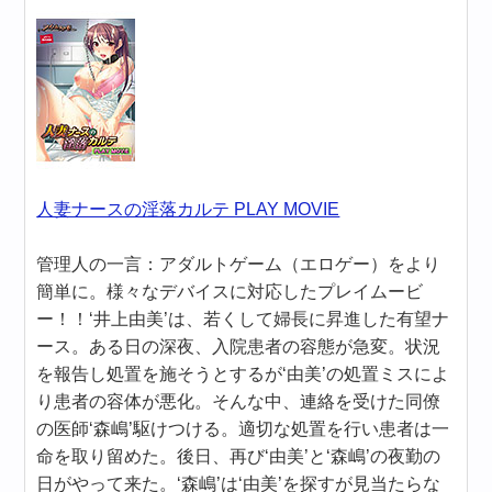
人妻ナースの淫落カルテ PLAY MOVIE
管理人の一言：アダルトゲーム（エロゲー）をより
簡単に。様々なデバイスに対応したプレイムービ
ー！！‘井上由美’は、若くして婦長に昇進した有望ナ
ース。ある日の深夜、入院患者の容態が急変。状況
を報告し処置を施そうとするが‘由美’の処置ミスによ
り患者の容体が悪化。そんな中、連絡を受けた同僚
の医師‘森嶋’駆けつける。適切な処置を行い患者は一
命を取り留めた。後日、再び‘由美’と‘森嶋’の夜勤の
日がやって来た。‘森嶋’は‘由美’を探すが見当たらな