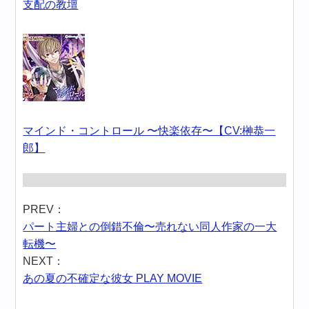
支配の教壇
マインド・コントロール 〜快楽依存〜【CV:榊恭一
郎】
PREV：
パート主婦との倒錯不倫〜売れない同人作家の一大
転機〜
NEXT：
あの夏の不確定な彼女 PLAY MOVIE