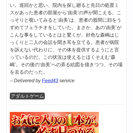
い。巡回かと思い、院内を探し廻ると先日の処置ミ
スがあった患者の部屋から‘由美’の声が聞こえる。こ
っそりと覗いてみると‘由美’は、患者の股間に顔をう
ずめてフェラチオをしていた。まさか、あの‘由美’が
こんな事をしているとはと驚くが、好色な森嶋はじ
っくりと二人の会話を聞き耳を立てる。患者が病院
を訴えない代わりに、その体を提供するようにと言
っているのだ。この状況は使えるとほくそえむ‘森
嶋’。その後の‘由美’への弄る絵図を描きつつ、その場
を去るのだった。
-- Delivered by
Feed43
service
アダルトゲーム