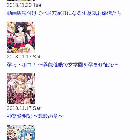
2018.11.20 Tue
動画版種付けでハメ穴家具になる生意気お嬢様たち
2018.11.17 Sat
孕ら・ポコ！ 〜異能催眠で女学園を孕ませ征服〜
2018.11.17 Sat
神楽黎明記 〜舞歌の章〜