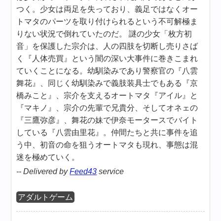
つく。少女は両足を失っており、義足ではなくオー
トマタのパーツを取り付けられるという不可解極ま
りない状況で倒れていたのだ。 謎の少女「枚方初
音」を保護した宗介は、人の四肢を切断し売りさば
く『人体売買』という闇の深い大事件に巻きこまれ
ていくことになる。幼馴染みであり警察官の『八雲
舞花』、同じく幼馴染みで義肢装具士でもある『京
橋みこと』、宗介を支えるオートマタ『アイル』と
『マキノ』、宗介の先輩で兄貴分、そしてオネェの
『三鷹弥彦』、舞花の妹で伊奈モータースでバイト
している『八雲由里花』。仲間たちと共に事件を追
う中、初音の命を狙うオートマタも現れ、事態は混
迷を極めていく。
-- Delivered by
Feed43
service
アダルトゲーム