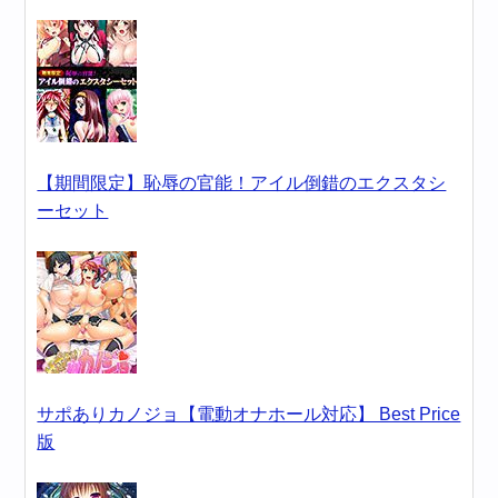
【期間限定】恥辱の官能！アイル倒錯のエクスタシ
ーセット
サポありカノジョ【電動オナホール対応】 Best Price
版