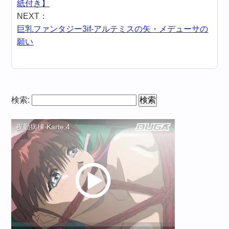
紙付き】
NEXT：
巨乳ファンタジー3if-アルテミスの矢・メデューサの
願い
検索: