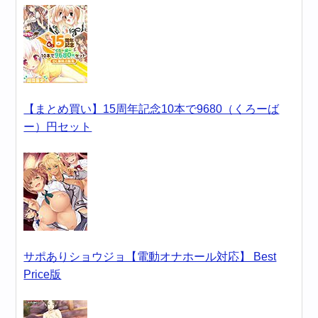
【まとめ買い】15周年記念10本で9680（くろーば
ー）円セット
サポありショウジョ【電動オナホール対応】 Best
Price版