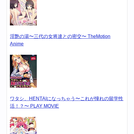
淫艶の湯〜三代の女将達との密交〜 TheMotion
Anime
ワタシ、HENTAIになっちゃう〜これが憧れの留学性
活！？〜 PLAY MOVIE