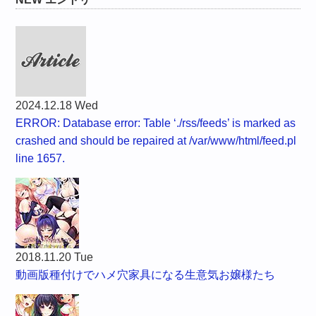
2024.12.18 Wed
ERROR: Database error: Table ‘./rss/feeds’ is marked as
crashed and should be repaired at /var/www/html/feed.pl
line 1657.
2018.11.20 Tue
動画版種付けでハメ穴家具になる生意気お嬢様たち