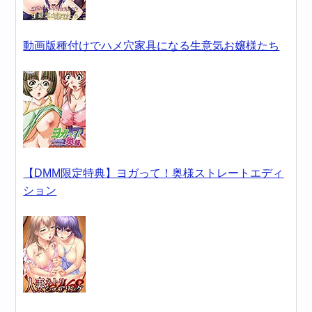
動画版種付けでハメ穴家具になる生意気お嬢様たち
【DMM限定特典】ヨガって！奥様ストレートエディ
ション