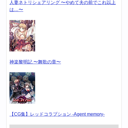
人妻ネトリシェアリング 〜やめて夫の前でこれ以上
は…〜
神楽黎明記 〜舞歌の章〜
【CG集】レッドコラプション -Agent memory-