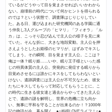
ているがどうやって目を覚まさせればいいかわから
ない。崩壊前の時代について何かヒントを得られる
のでは？という状態で、調査隊はじりじりしてい
た。ある日、運び込まれた研究機関のある学園に通
う仲良し3人グループの「ヒマリ」「フィオラ」「ル
カ」は、こっそり忍び込んで主人公の様子を見に来
ていた。そんな折に、大きな地殻変動。主人公を押
さえようとしたお姫様のヒマリが、はずみでキスし
てしまう。その瞬間、目を覚ます主人公。ここは？
俺は一体？眠り姫……いや、眠り王子様といった感
じの特異体質の主人公。突発的に発症する眠りから
目覚めさせるには誰かにキスをしてもらわないとい
けない。遺跡調査には主人公が不可欠なため、彼女
たちにキスしてもらって対応してもらうことに。こ
の時代に生きる彼女達と過去からやってきた主人公
とで、遺跡の謎を解明し、世界の危機に立ち向か
い、無事に平和を守ることが出来るのか！？1000年
記の物語が今、幕を開く。●○姫様LOVEライフ！○●