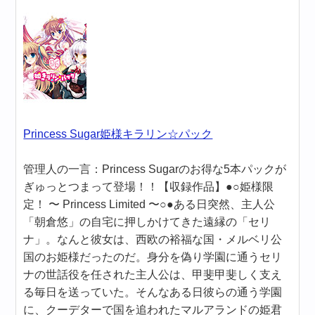
Princess Sugar姫様キラリン☆パック
管理人の一言：Princess Sugarのお得な5本パックが
ぎゅっとつまって登場！！【収録作品】●○姫様限
定！ 〜 Princess Limited 〜○●ある日突然、主人公
「朝倉悠」の自宅に押しかけてきた遠縁の「セリ
ナ」。なんと彼女は、西欧の裕福な国・メルベリ公
国のお姫様だったのだ。身分を偽り学園に通うセリ
ナの世話役を任された主人公は、甲斐甲斐しく支え
る毎日を送っていた。そんなある日彼らの通う学園
に、クーデターで国を追われたマルアランドの姫君