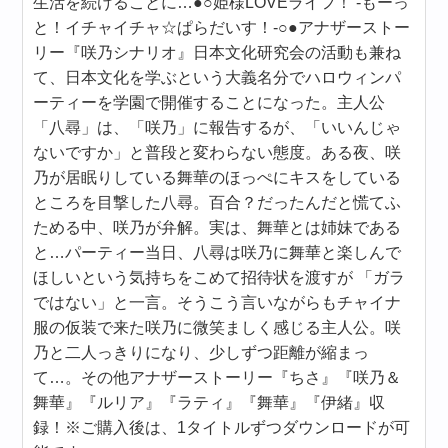
生活を続けることに…●○姫様LOVEライフ！ ‐もーっ
と！イチャイチャ☆ぱらだいす！‐○●アナザーストー
リー『咲乃シナリオ』日本文化研究会の活動も兼ね
て、日本文化を学ぶという大義名分でハロウィンパ
ーティーを学園で開催することになった。主人公
「八尋」は、「咲乃」に報告するが、「いいんじゃ
ないですか」と普段と変わらない態度。ある夜、咲
乃が居眠りしている舞華のほっぺにキスをしている
ところを目撃した八尋。百合？だったんだと慌てふ
ためる中、咲乃が弁解。実は、舞華とは姉妹である
と…パーティー当日、八尋は咲乃に舞華と楽しんで
ほしいという気持ちをこめて招待状を渡すが 「ガラ
ではない」と一言。そうこう言いながらもチャイナ
服の仮装で来た咲乃に微笑ましく感じる主人公。咲
乃と二人っきりになり、少しずつ距離が縮まっ
て…。その他アナザーストーリー『ちさ』『咲乃＆
舞華』『ルリア』『ラティ』『舞華』『伊緒』収
録！※ご購入後は、1タイトルずつダウンロードが可