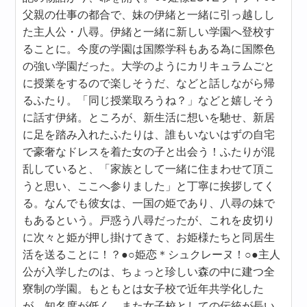
父親の仕事の都合で、妹の伊緒と一緒に引っ越しし
た主人公・八尋。伊緒と一緒に新しい学園へ登校す
ることに。今度の学園は国際学科もある為に国際色
の強い学園だった。大学のようにカリキュラムごと
に授業をするので楽しそうだ、などと話しながら帰
るふたり。「同じ授業取ろうね？」などと嬉しそう
に話す伊緒。ところが、新生活に想いを馳せ、新居
に足を踏み入れたふたりは、誰もいないはずの自宅
で豪奢なドレスを着た女の子と出会う！ふたりが混
乱していると、「家族として一緒に住まわせて頂こ
うと思い、ここへ参りました」と丁寧に挨拶してく
る。なんでも彼女は、一国の姫であり、八尋の妹で
もあるという。戸惑う八尋だったが、これを皮切り
に次々と姫が押し掛けてきて、お姫様たちと同居生
活を送ることに！？●○姫恋＊シュクレーヌ！○●主人
公が入学したのは、ちょっと珍しい森の中に建つ全
寮制の学園。もともとは女子校で近年共学化した
が、知名度が低く、また女子校としての伝統が長い