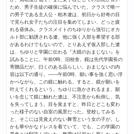
ため、男子生徒の確保に悩んでいた。クラスで唯一
の男子である主人公・柏木遼は、初日から好奇の目
で見られ女子たちの注目を集めてしまい、どっと疲
れる昼休み。クラスメイトのちゆりから強引にオカ
ルト部に勧誘される遼。他に強く入部を希望する部
があるわけでもないので、とりあえず仮入部した遼
は、ちゆりと学園に伝わる『大鏡のおまじない』を
試みることに。午前0時、旧校舎。鏡は先代学園長の
寄贈品だが、曰くのある品らしい。おまじないの内
容は以下の通り。――午前0時、願い事を強く思い浮
かべながら、この鏡に触れる。すると、鏡が願いを
叶えてくれるという。ちゆりに急かされるまま、願
いを念じて鏡に触れた遼は、不注意から転倒し、気
を失ってしまう。目を覚ますと、昨日とどこも変わ
った様子のない自室の風景だった。登校してみる
と、そこには見覚えのない舞雪という女の子が。し
かも華やかなドレスを着ていて、でも、この学園の