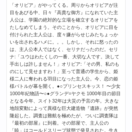
「オリビア」がやってくる。周りからオリビアが注
目をあびる中、日々『高貴な御方』になれていた主
人公は、学園の絶対的な立場を確立するオリビアを
たしなめてしまう。そのことから、オリビアに目を
付けられた主人公は、度々嫌がらせじみたちょっか
いを出されるハメに。。。しかし、それに怒ったの
は、主人公本人ではなく、セリナだったのだ。セリ
ナ:「ユウはわたくしの一番、大切な人です。決して
手出しは許しません！」オリビア:「その男、私のも
のにして見せますわ！」至って普通の学生から、姫
様二人に奪われる羽目になった主人公。今、恋の姫
様バトルが幕を開く。●○プリンセスキッス！ 〜少女
1000年紀物語〜○●グランデ=ヤクモ 1000年目の節目
となる今年、スイト32年は大災の予言の年。大きな
地殻変動によって異様な巨大建造物『遺跡』が突然
隆起した。調査は難航を極めたが、ついに調査隊は
『最初の部屋』に到着。その部屋で、主人公の
「暁」はコールドスリープ状態で発見された。生き