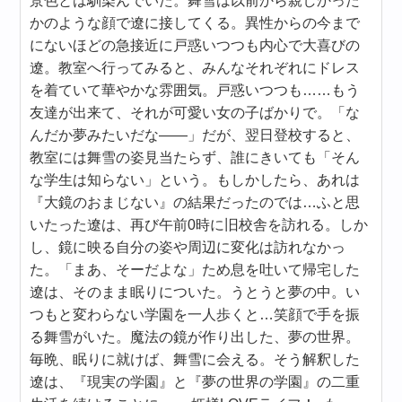
景色とは馴染んでいた。舞雪は以前から親しかった
かのような顔で遼に接してくる。異性からの今まで
にないほどの急接近に戸惑いつつも内心で大喜びの
遼。教室へ行ってみると、みんなそれぞれにドレス
を着ていて華やかな雰囲気。戸惑いつつも……もう
友達が出来て、それが可愛い女の子ばかりで。「な
んだか夢みたいだな――」だが、翌日登校すると、
教室には舞雪の姿見当たらず、誰にきいても「そん
な学生は知らない」という。もしかしたら、あれは
『大鏡のおまじない』の結果だったのでは…ふと思
いたった遼は、再び午前0時に旧校舎を訪れる。しか
し、鏡に映る自分の姿や周辺に変化は訪れなかっ
た。「まあ、そーだよな」ため息を吐いて帰宅した
遼は、そのまま眠りについた。うとうと夢の中。い
つもと変わらない学園を一人歩くと…笑顔で手を振
る舞雪がいた。魔法の鏡が作り出した、夢の世界。
毎晩、眠りに就けば、舞雪に会える。そう解釈した
遼は、『現実の学園』と『夢の世界の学園』の二重