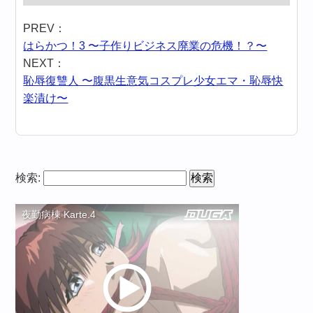
PREV：
はらかつ！3 〜子作りビジネス廃業の危機！？〜
NEXT：
恥辱復讐人 〜腹黒生意気コスプレ少女エマ・恥辱快
楽漬け〜
検索: